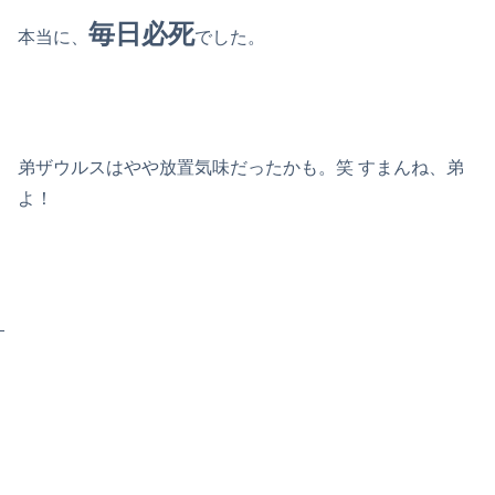
毎日必死
本当に、
でした。
弟ザウルスはやや放置気味だったかも。笑 すまんね、弟
よ！