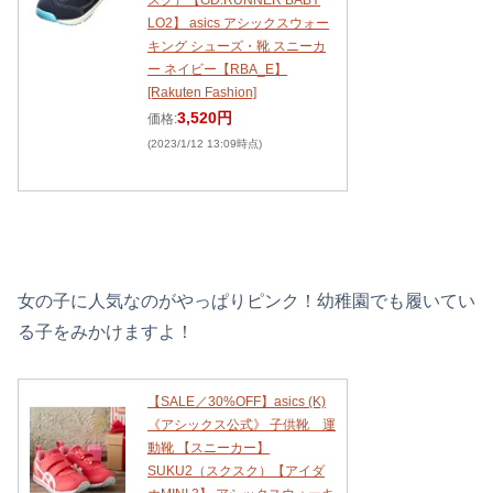
スク）【GD.RUNNER BABY
LO2】 asics アシックスウォー
キング シューズ・靴 スニーカ
ー ネイビー【RBA_E】
[Rakuten Fashion]
3,520円
価格:
(2023/1/12 13:09時点)
女の子に人気なのがやっぱりピンク！幼稚園でも履いてい
る子をみかけますよ！
【SALE／30%OFF】asics (K)
《アシックス公式》 子供靴 運
動靴 【スニーカー】
SUKU2（スクスク）【アイダ