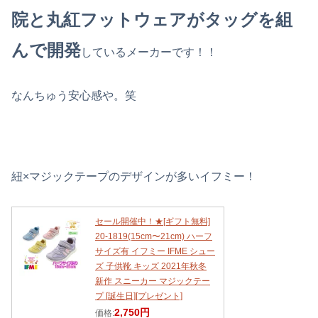
院と丸紅フットウェアがタッグを組
んで開発
しているメーカーです！！
なんちゅう安心感や。笑
紐×マジックテープのデザインが多いイフミー！
セール開催中！★[ギフト無料]
20-1819(15cm〜21cm) ハーフ
サイズ有 イフミー IFME シュー
ズ 子供靴 キッズ 2021年秋冬
新作 スニーカー マジックテー
プ [誕生日][プレゼント]
2,750円
価格: