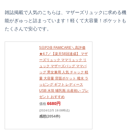
雑誌掲載で人気のこちらは、マザーズリュックに求める機
能がぎゅっと詰まっています！軽くて大容量！ポケットも
たくさんで安心です。
5日P2倍 FAMICARE＼高評価
★4.7／【楽天58冠達成】 マザ
ーズリュック ママリュック リ
ュック マザーズバッグ ママバ
ッグ 男女兼用 人気 チャック 軽
量 大容量 背面ポケット 撥水 ラ
ッピング ギフト レディース
USB 水筒 哺乳瓶 出産祝い プレ
ゼント おすすめ
6680円
価格:
(2024/12/5 19:08時点)
感想(2054件)