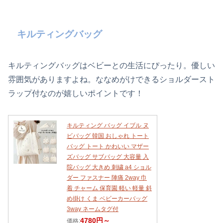
キルティングバッグ
キルティングバッグはベビーとの生活にぴったり。優しい
雰囲気がありますよね。ななめがけできるショルダースト
ラップ付なのが嬉しいポイントです！
キルティング バッグ イブル ヌ
ビバッグ 韓国 おしゃれ トート
バッグ トート かわいい マザー
ズバッグ サブバッグ 大容量 入
院バッグ 大きめ 刺繍 a4 ショル
ダー ファスナー 陣痛 2way 巾
着 チャーム 保育園 軽い 軽量 斜
め掛け くま ベビーカーバッグ
3way ネームタグ付
4780円～
価格: