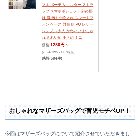
マホ ポーチ ショルダー ストラ
ップ スマホポシェット 斜め掛
け 肩掛け 小物入れ スマートフ
ォン ケース 財布 紐 PU レザー
シンプル 大人 かわいい おしゃ
れ きれいめ 小さめ ミニ
1280円～
価格:
(2024/12/5 21:07時点)
感想(584件)
おしゃれなマザーズバッグで育児モチベUP！
今回はマザーズバッグについて紹介させていただきまし