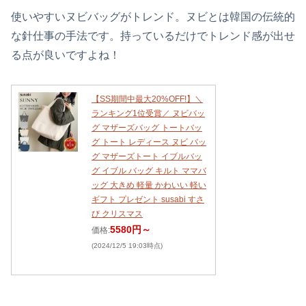
使いやすいヌビバッグがトレンド。ヌビとは韓国の伝統的
な針仕事の手法です。持っているだけでトレンド感が出せ
る点が良いですよね！
【SS期間中最大20%OFF!】＼
ランキング1位受賞／ ヌビバッ
グ マザーズバッグ トートバッ
グ トート レディース ヌビ バッ
グ マザーズトート イブルバッ
グ イブル バッグ キルト ママバ
ッグ 大きめ 軽量 かわいい 軽い
ギフト プレゼント susabi すさ
び クリスマス
5580円～
価格:
(2024/12/5 19:03時点)