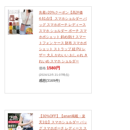
先着♪20%クーポン【高評価
4.61点!】 スマホショルダー バ
ッグ スマホポーチ レディース
スマホ ショルダー ポーチ スマ
ホポシェット 斜め掛け スマー
トフォン ケース 財布 スマホポ
シェット ストラップ 紐 PU レ
ザー 大人 かわいい おしゃれ き
れいめ スマホ ショルダー
1580円
価格:
(2024/12/5 21:07時点)
感想(3169件)
【30%OFF】【anan掲載・楽
天1位】スマホショルダー バッ
グ スマホポーチ レディース ス