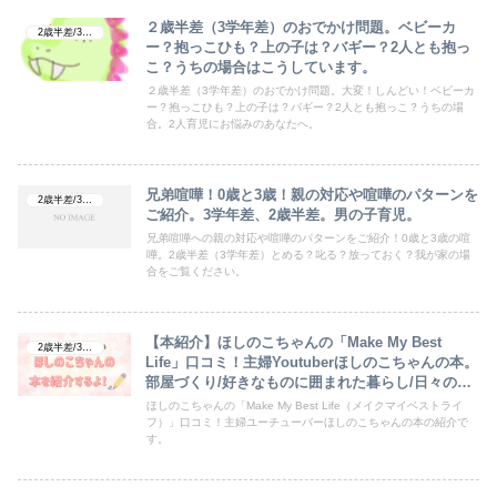
２歳半差（3学年差）のおでかけ問題。ベビーカ
2歳半差/3学年差
ー？抱っこひも？上の子は？バギー？2人とも抱っ
こ？うちの場合はこうしています。
２歳半差（3学年差）のおでかけ問題。大変！しんどい！ベビーカ
ー？抱っこひも？上の子は？バギー？2人とも抱っこ？うちの場
合。2人育児にお悩みのあなたへ。
兄弟喧嘩！0歳と3歳！親の対応や喧嘩のパターンを
2歳半差/3学年差
ご紹介。3学年差、2歳半差。男の子育児。
兄弟喧嘩への親の対応や喧嘩のパターンをご紹介！0歳と3歳の喧
嘩。2歳半差（3学年差）とめる？叱る？放っておく？我が家の場
合をご覧ください。
【本紹介】ほしのこちゃんの「Make My Best
2歳半差/3学年差
Life」口コミ！主婦Youtuberほしのこちゃんの本。
部屋づくり/好きなものに囲まれた暮らし/日々の工
夫/ほしのこCH
ほしのこちゃんの「Make My Best Life（メイクマイベストライ
フ）」口コミ！主婦ユーチューバーほしのこちゃんの本の紹介で
す。