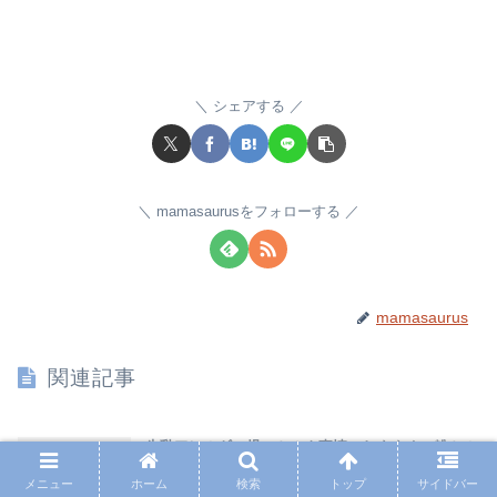
シェアする
mamasaurusをフォローする
mamasaurus
関連記事
牛乳アレルギー児のミルク事情。おすすめの粉ミル
乳アレルギー
ク。ママは牛乳を摂取しても良いの？うちの場合な
メニュー
ホーム
検索
トップ
サイドバー
ど。