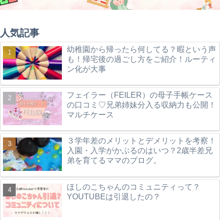
人気記事
幼稚園から帰ったら何してる？暇という声
も！帰宅後の過ごし方をご紹介！ルーティ
ン化が大事
フェイラー（FEILER）の母子手帳ケース
の口コミ♡兄弟姉妹分入る収納力も公開！
マルチケース
３学年差のメリットとデメリットを考察！
入園・入学がかぶるのはいつ？2歳半差兄
弟を育てるママのブログ。
ほしのこちゃんのコミュニティって？
YOUTUBEは引退したの？