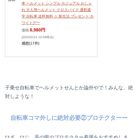
車 ヘルメット シンプル カジュアル おしゃ
れ 大人用ヘルメット クロスバイク 通勤通
学 自転車 送料無料 ☆ 新生活 プレゼント ホ
ワイトデー
6,980円
価格:
(2023/2/14 13:06時点)
感想(17件)
子乗せ自転車でヘルメットせんとか論外やで！みんな、絶
対しような！
自転車コマ外しに絶対必要②プロテクターー
ひざ、ひじ、手の甲のプロテクター着用をおすすめしま