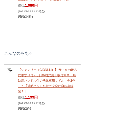
1,980円
価格:
(2023/2/14 13:13時点)
感想(34件)
こんなのもある！
【シャンリー（CIONLLI）】 サドルの後ろ
に手すり付♪【子供/幼児用】取付簡単 補
助用ハンドル付の幼児車用サドル 全2色
105 【補助ハンドル付で安全に自転車練
習！】
1,199円
価格:
(2023/2/14 13:12時点)
感想(2件)