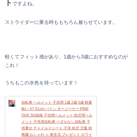
ト
ですよね。
ストライダーに乗る時ももちろん被らせています。
軽くてフィット感があり、1歳から3歳におすすめなのが
これ！
うちもこの水色を持っています！
自転車 ヘルメット 子供用 1歳 2歳 3歳 軽量
軽い 47-51cm パイン オージーケー PINE
OGK SG規格 子供用ヘルメット 幼児用ヘル
メット 子供用自転車 ペダルなし自転車 子
供乗せ チャイルドシート 子供 幼児 児童 幼
稚園 おしゃれ ☆ 新生活 プレゼント ホワイ