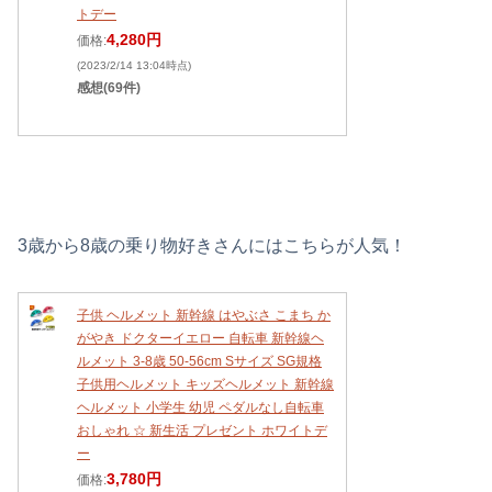
トデー
4,280円
価格:
(2023/2/14 13:04時点)
感想(69件)
3歳から8歳の乗り物好きさんにはこちらが人気！
子供 ヘルメット 新幹線 はやぶさ こまち か
がやき ドクターイエロー 自転車 新幹線ヘ
ルメット 3-8歳 50-56cm Sサイズ SG規格
子供用ヘルメット キッズヘルメット 新幹線
ヘルメット 小学生 幼児 ペダルなし自転車
おしゃれ ☆ 新生活 プレゼント ホワイトデ
ー
3,780円
価格: