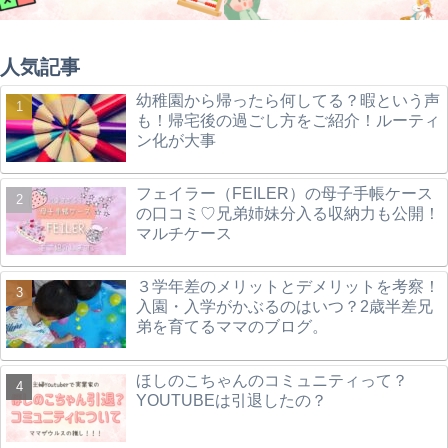
人気記事
幼稚園から帰ったら何してる？暇という声
も！帰宅後の過ごし方をご紹介！ルーティ
ン化が大事
フェイラー（FEILER）の母子手帳ケース
の口コミ♡兄弟姉妹分入る収納力も公開！
マルチケース
３学年差のメリットとデメリットを考察！
入園・入学がかぶるのはいつ？2歳半差兄
弟を育てるママのブログ。
ほしのこちゃんのコミュニティって？
YOUTUBEは引退したの？